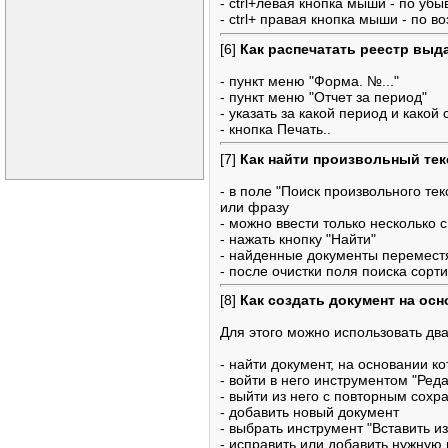
- ctrl+левая кнопка мыши - по уб
- ctrl+ правая кнопка мыши - по в
[6]
Как распечатать реестр выд
- пункт меню "Форма. №..."
- пункт меню "Отчет за период"
- указать за какой период и какой
- кнопка Печать..
[7]
Как найти произвольный те
- в поле "Поиск произвольного тек
или фразу
- можно ввести только несколько 
- нажать кнопку "Найти"
- найденные документы переместя
- после очистки поля поиска сорт
[8]
Как создать документ на ос
Для этого можно использовать дв
- найти документ, на основании к
- войти в него инструментом "Ред
- выйти из него с повторным сох
- добавить новый документ
- выбрать инструмент "Вставить и
- исправить или добавить нужную