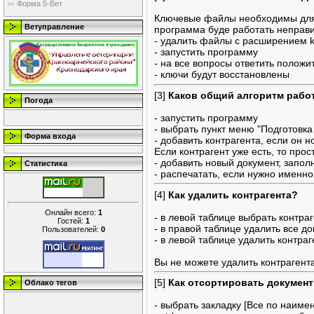
Форма 5-Вет
Ключевые файлы необходимы для 
Ветуправление
программа буде работать неправи
- удалить файлы с расширением k0
- запустить программу
- на все вопросы ответить положи
- ключи будут восстановлены
[3]
Каков общий алгоритм работ
Погода
- запустить программу
- выбрать пункт меню "Подготовка
Форма входа
- добавить контрагента, если он
Если контрагент уже есть, то прос
- добавить новый документ, заполн
Статистика
- распечатать, если нужно именно
[4]
Как удалить контрагента?
Онлайн всего:
1
- в левой таблице выбрать контра
Гостей:
1
- в правой таблице удалить все 
Пользователей:
0
- в левой таблице удалить контраг
Вы не можете удалить контрагента
[5]
Как отсортировать документ
Облако тегов
- выбрать закладку [Все по наиме