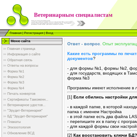
Ветеринарным специалистам
Главная
|
Регистрация
|
Вход
Меню сайта
Ответ - вопрос
.
Опыт эксплуатац
Главная страница
Какие есть программы по печа
Информация о сайте
документов
?
Обратная связь
Ответы на вопросы
- для формы №1, формы №2, фо
Форма №1
- для государств, входящих в Т
Форма №2
форма №3
Форма №3
Программы имеют исполнение в л
Форма №4
Печать конвертов
[1]
Если сбились настройки для
Сертификаты Таможенн...
Ветеринарное удостов...
- в каждой папке, в которой нахо
"Эрудит-Ветеринария"
папка с именем Настройка
- в этой папке есть два файла LA
БД "Эрудит-Ветеринария"
- перепишите их в папку с програ
Плакаты
- для каждой формы свои настрой
Эпизоотология
Обновление ВСД
[2]
Как восстановить ключи БД