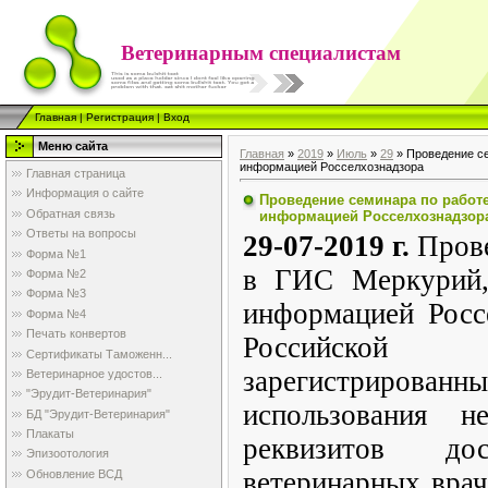
Ветеринарным специалистам
Главная
|
Регистрация
|
Вход
Меню сайта
Главная
»
2019
»
Июль
»
29
» Проведение се
информацией Росселхознадзора
Главная страница
Информация о сайте
Проведение семинара по работе
Обратная связь
информацией Росселхознадзор
Ответы на вопросы
29-07-2019 г.
Прове
Форма №1
в ГИС Меркурий,
Форма №2
Форма №3
информацией Росс
Форма №4
Печать конвертов
Российско
Сертификаты Таможенн...
зарегистрированны
Ветеринарное удостов...
"Эрудит-Ветеринария"
использования н
БД "Эрудит-Ветеринария"
Плакаты
реквизитов дос
Эпизоотология
ветеринарных врач
Обновление ВСД