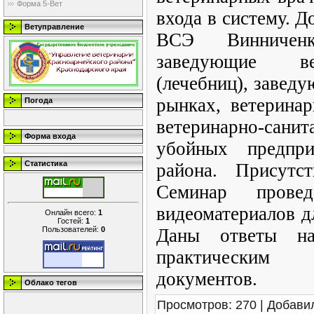
Форма 5-Вет
входа в систему. Д
Ветуправление
ВСЭ Винничен
заведующие ве
(лечебниц), завед
рынках, ветерина
Погода
ветеринарно-сан
Форма входа
убойных предпри
Статистика
района. Присутст
Семинар прове
видеоматериалов д
Онлайн всего:
1
Гостей:
1
Пользователей:
0
Даны ответы н
практическим 
документов.
Облако тегов
Просмотров
: 270 |
Добави