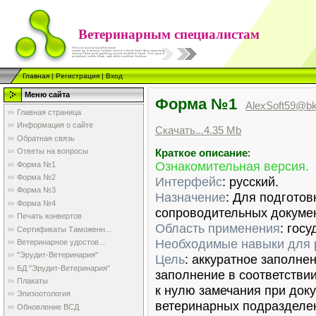
Ветеринарным специалистам
Главная
|
Регистрация
|
Вход
Меню сайта
Форма №1
AlexSoft59@bk
Главная страница
Информация о сайте
Скачать...4.35 Mb
Обратная связь
Ответы на вопросы
Краткое описание
:
Ознакомительная версия.
Форма №1
Форма №2
Интерфейс
: русский.
Форма №3
Назначение
: Для подготов
Форма №4
сопроводительных докуме
Печать конвертов
Область применения
: гос
Сертификаты Таможенн...
Необходимые навыки для 
Ветеринарное удостов...
"Эрудит-Ветеринария"
Цель
: аккуратное заполнен
БД "Эрудит-Ветеринария"
заполнение в соответстви
Плакаты
к нулю замечания при док
Эпизоотология
ветеринарных подразделен
Обновление ВСД