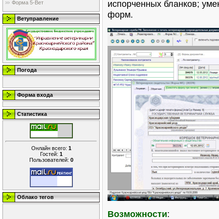
испорченных бланков; уме
Форма 5-Вет
форм.
Ветуправление
Погода
Форма входа
Статистика
Онлайн всего:
1
Гостей:
1
Пользователей:
0
Облако тегов
Возможности
: