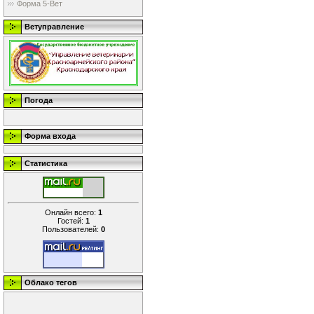
Форма 5-Вет
Ветуправление
Погода
Форма входа
Статистика
Онлайн всего:
1
Гостей:
1
Пользователей:
0
Облако тегов