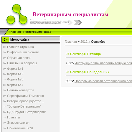
Ветеринарным специалистам
Главная
|
Регистрация
|
Вход
Меню сайта
Главная
»
2012
»
Сентябрь
Главная страница
Информация о сайте
07 Сентября, Пятница
Обратная связь
15:25
Инструкция "Как насроить точную пе
Ответы на вопросы
Форма №1
03 Сентября, Понедельник
Форма №2
Форма №3
09:12
Программа печати ветеринарного се
Форма №4
Печать конвертов
Сертификаты Таможенн...
Ветеринарное удостов...
"Эрудит-Ветеринария"
БД "Эрудит-Ветеринария"
Плакаты
Эпизоотология
Обновление ВСД