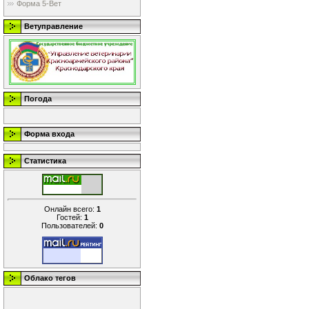
Форма 5-Вет
Ветуправление
Погода
Форма входа
Статистика
Онлайн всего:
1
Гостей:
1
Пользователей:
0
Облако тегов