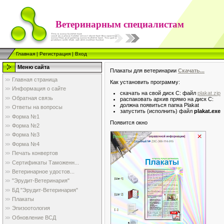
Ветеринарным специалистам
Главная
|
Регистрация
|
Вход
Меню сайта
Плакаты для ветеринарии
Скачать...
Главная страница
Как установить программу:
Информация о сайте
скачать на свой диск С: файл
plakat.zip
Обратная связь
распаковать архив прямо на диск С:
должна появиться папка Plakat
Ответы на вопросы
запустить (исполнить) файл
plakat.exe
Форма №1
Появится окно
Форма №2
Форма №3
Форма №4
Печать конвертов
Сертификаты Таможенн...
Ветеринарное удостов...
"Эрудит-Ветеринария"
БД "Эрудит-Ветеринария"
Плакаты
Эпизоотология
Обновление ВСД