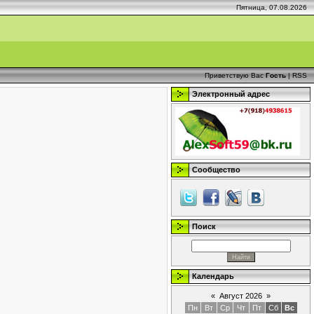
Пятница, 07.08.2026
Приветствую Вас
Гость
|
RSS
Электронный адрес
Сообщество
Поиск
Календарь
«
Август 2026
»
Пн
Вт
Ср
Чт
Пт
Сб
Вс