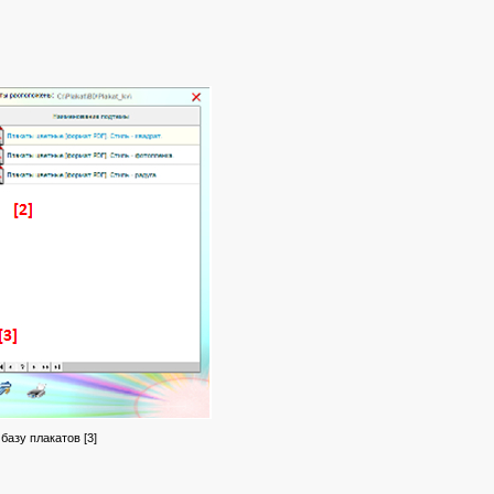
базу плакатов [3]