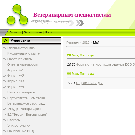
Ветеринарным специалистам
Главная
|
Регистрация
|
Вход
Меню сайта
Главная
»
2016
»
Май
Главная страница
Информация о сайте
20 Мая, Пятница
Обратная связь
10:28
Форма отчетности для отделов ВСЭ 5
Ответы на вопросы
Форма №1
06 Мая, Пятница
Форма №2
Форма №3
11:24
С Днём ПОБЕДЫ
Форма №4
Печать конвертов
Сертификаты Таможенн...
Ветеринарное удостов...
"Эрудит-Ветеринария"
БД "Эрудит-Ветеринария"
Плакаты
Эпизоотология
Обновление ВСД