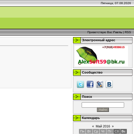
Пятница, 07.08.2026
Приветствую Вас
Гость
|
RSS
Электронный адрес
Сообщество
Поиск
Календарь
«
Май 2016
»
Пн
Вт
Ср
Чт
Пт
Сб
Вс