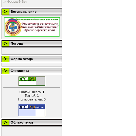
Форма 5-Вет
Ветуправление
Погода
Форма входа
Статистика
Онлайн всего:
1
Гостей:
1
Пользователей:
0
Облако тегов