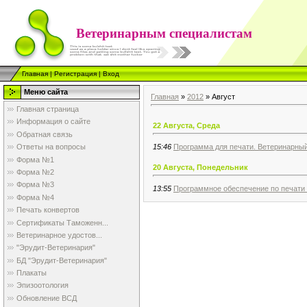
Ветеринарным специалистам
Главная
|
Регистрация
|
Вход
Меню сайта
Главная
»
2012
»
Август
Главная страница
Информация о сайте
22 Августа, Среда
Обратная связь
15:46
Программа для печати. Ветеринарны
Ответы на вопросы
Форма №1
20 Августа, Понедельник
Форма №2
Форма №3
13:55
Программное обеспечение по печати
Форма №4
Печать конвертов
Сертификаты Таможенн...
Ветеринарное удостов...
"Эрудит-Ветеринария"
БД "Эрудит-Ветеринария"
Плакаты
Эпизоотология
Обновление ВСД