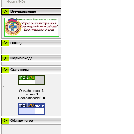
Форма 5-Вет
Ветуправление
Погода
Форма входа
Статистика
Онлайн всего:
1
Гостей:
1
Пользователей:
0
Облако тегов