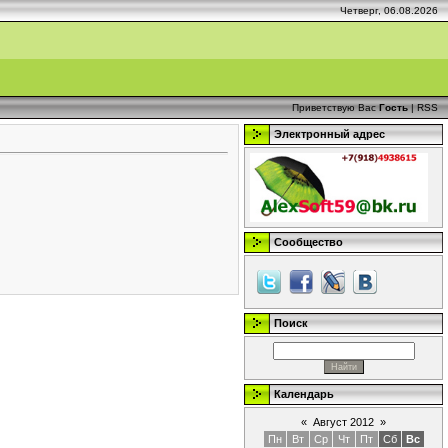
Четверг, 06.08.2026
Приветствую Вас
Гость
|
RSS
Электронный адрес
Сообщество
Поиск
Календарь
«
Август 2012
»
Пн
Вт
Ср
Чт
Пт
Сб
Вс