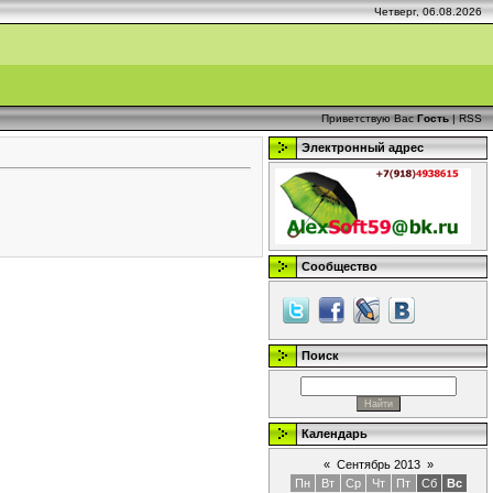
Четверг, 06.08.2026
Приветствую Вас
Гость
|
RSS
Электронный адрес
Сообщество
Поиск
Календарь
«
Сентябрь 2013
»
Пн
Вт
Ср
Чт
Пт
Сб
Вс