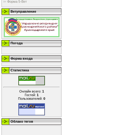
Форма 5-Вет
Ветуправление
Погода
Форма входа
Статистика
Онлайн всего:
1
Гостей:
1
Пользователей:
0
Облако тегов