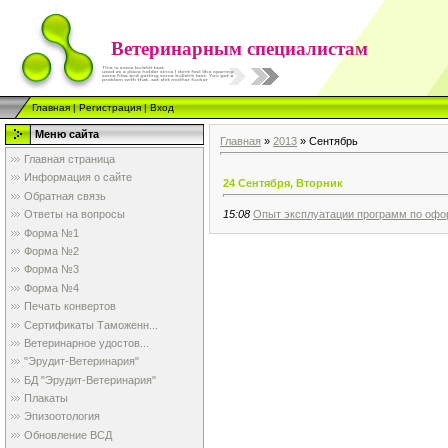
Ветеринарным специалистам
Главная
|
Регистрация
|
Вход
Меню сайта
Главная
»
2013
»
Сентябрь
Главная страница
Информация о сайте
24 Сентября, Вторник
Обратная связь
15:08
Опыт эксплуатации программ по офо
Ответы на вопросы
Форма №1
Форма №2
Форма №3
Форма №4
Печать конвертов
Сертификаты Таможенн...
Ветеринарное удостов...
"Эрудит-Ветеринария"
БД "Эрудит-Ветеринария"
Плакаты
Эпизоотология
Обновление ВСД