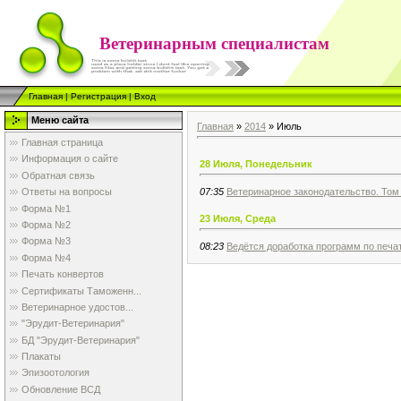
Ветеринарным специалистам
Главная
|
Регистрация
|
Вход
Меню сайта
Главная
»
2014
»
Июль
Главная страница
Информация о сайте
28 Июля, Понедельник
Обратная связь
07:35
Ветеринарное законодательство. Том 
Ответы на вопросы
Форма №1
23 Июля, Среда
Форма №2
Форма №3
08:23
Ведётся доработка программ по печа
Форма №4
Печать конвертов
Сертификаты Таможенн...
Ветеринарное удостов...
"Эрудит-Ветеринария"
БД "Эрудит-Ветеринария"
Плакаты
Эпизоотология
Обновление ВСД