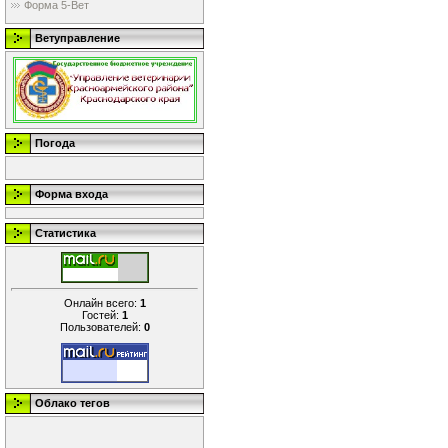
Форма 5-Вет
Ветуправление
Погода
Форма входа
Статистика
Онлайн всего:
1
Гостей:
1
Пользователей:
0
Облако тегов