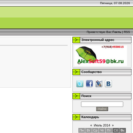
Пятница, 07.08.2026
Приветствую Вас
Гость
|
RSS
Электронный адрес
Сообщество
Поиск
Календарь
«
Июль 2014
»
Пн
Вт
Ср
Чт
Пт
Сб
Вс