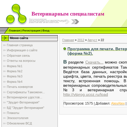
Ветеринарным специалистам
Главная
|
Регистрация
|
Вход
Меню сайта
Главная
»
2012
»
Август
»
22
Главная страница
Программа для печати. Вете
Информация о сайте
(форма №2).
Обратная связь
Ответы на вопросы
В
разделе
Скачать...
можно скоп
Форма №1
ветеринарных сертификатов Т
Форма №2
Ведётся база данных, настрой
шрифта, цвета, печать реестра
Форма №3
тексту, встроенная помощь.
Форма №4
ветеринарных сопроводительн
Печать конвертов
№3 и ветеринарная спра
Сертификаты Таможенн...
http://vtprog.ucoz.ru/load
Ветеринарное удостов...
"Эрудит-Ветеринария"
Просмотров: 1575 | Добавил:
AlexAlex
|
БД "Эрудит-Ветеринария"
Плакаты
Эпизоотология
Обновление ВСД