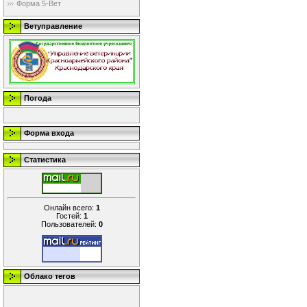
Форма 5-Вет
Ветуправление
Погода
Форма входа
Статистика
Онлайн всего:
1
Гостей:
1
Пользователей:
0
Облако тегов