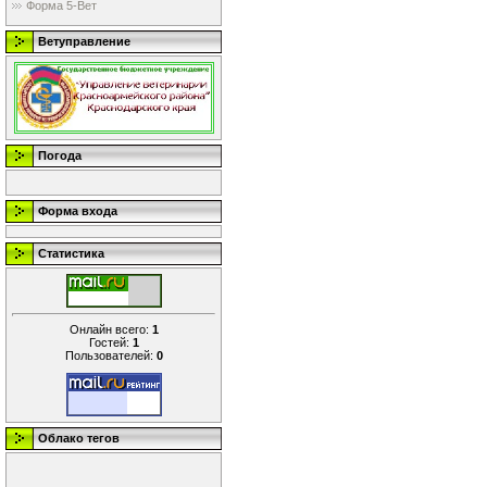
Форма 5-Вет
Ветуправление
Погода
Форма входа
Статистика
Онлайн всего:
1
Гостей:
1
Пользователей:
0
Облако тегов