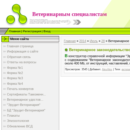
Ветеринарным специалистам
Главная
|
Регистрация
|
Вход
Меню сайта
Главная
»
2014
»
Июль
»
28
» Ветеринарное 
Главная страница
Ветеринарное законодательство
Информация о сайте
В
конструктор справочной информации "Эр
Обратная связь
с содержанием "Ветеринарное законодате
Ответы на вопросы
около 400 Mb, от инструкций, наставлений,
Форма №1
Просмотров
: 3545 |
Добавил
:
AlexAlex
|
Теги
:
ветери
Форма №2
Форма №3
Форма №4
Печать конвертов
Сертификаты Таможенн...
Ветеринарное удостов...
"Эрудит-Ветеринария"
БД "Эрудит-Ветеринария"
Плакаты
Эпизоотология
Обновление ВСД