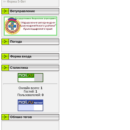
Форма 5-Вет
Ветуправление
Погода
Форма входа
Статистика
Онлайн всего:
1
Гостей:
1
Пользователей:
0
Облако тегов