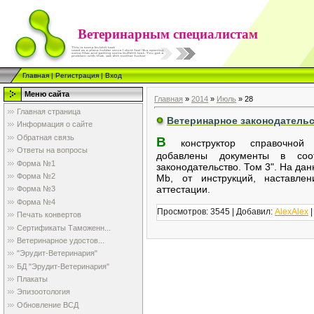
Ветеринарным специалистам
Главная
|
Регистрация
|
Вход
Меню сайта
Главная
»
2014
»
Июль
»
28
Главная страница
Ветеринарное законодательст
Информация о сайте
Обратная связь
В
конструктор справочной
Ответы на вопросы
добавлены документы в соот
Форма №1
законодательство. Том 3". На да
Форма №2
Mb, от инструкций, наставле
аттестации.
Форма №3
Форма №4
Просмотров: 3545 | Добавил:
AlexAlex
|
Печать конвертов
Сертификаты Таможенн...
Ветеринарное удостов...
"Эрудит-Ветеринария"
БД "Эрудит-Ветеринария"
Плакаты
Эпизоотология
Обновление ВСД